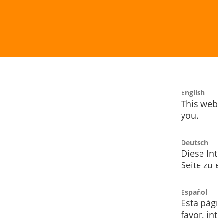
English
This webs
you.
Deutsch
Diese Int
Seite zu
Español
Esta pág
favor, i