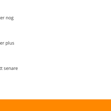
ter nog
yer plus
tt senare