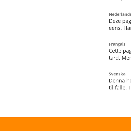
Nederland
Deze pag
eens. Har
Français
Cette pag
tard. Me
Svenska
Denna he
tillfälle